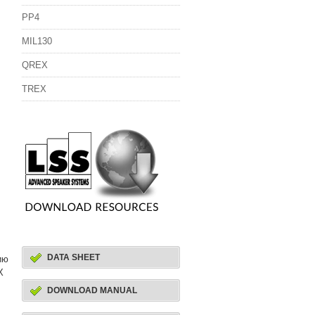
PP4
MIL130
QREX
TREX
DATA SHEET
ию
X
DOWNLOAD MANUAL