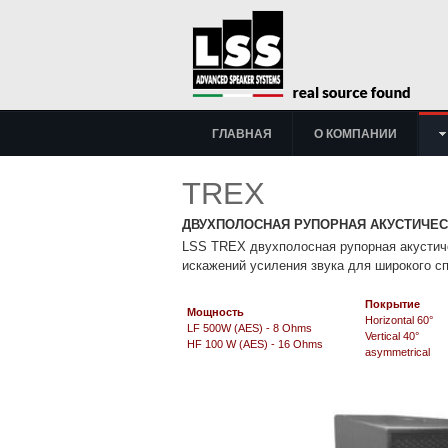
ГЛАВНАЯ
О КОМПАНИИ
TREX
ДВУХПОЛОСНАЯ РУПОРНАЯ АКУСТИЧЕ
LSS TREX д
вухполосная рупорная акусти
искажений усиления звука для широкого с
Покрытие
Мощность
Horizontal 60°
LF 500W
(AES)
- 8 Ohms
Vertical 40°
HF
100 W
(AES)
- 16 Ohms
asymmetrical