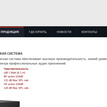
ПРОДУКЦИЯ
ГДЕ КУПИТЬ
НОВОСТИ
КОНТАКТЫ
СКАЯ СИСТЕМА
ческая система
обеспечивает высокую производительность, низкий урове
пектра профессиональных аудио приложений.
Чувствительность
(
dB
1 Watt @ 1 m)
BF active 104dB
131 dB Max SPL calc.
HF
active 106dB
126 dB Max SPL calc.