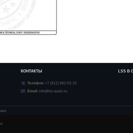
КОНТАКТЫ
LSS В
Телефон:
+7 (812) 982-03-19
Email:
info@lss-audio.ru
abel
ms