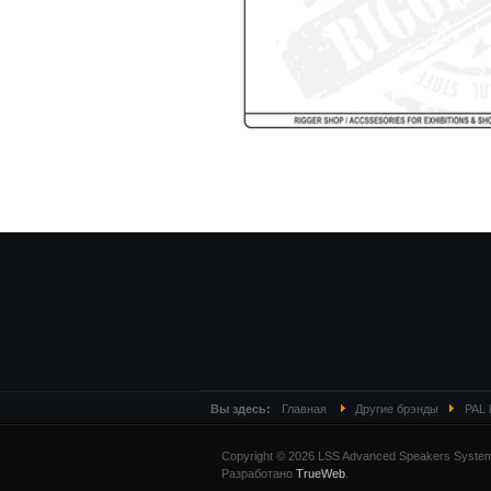
Вы здесь:
Главная
Другие брэнды
PAL l
Copyright © 2026 LSS Advanced Speakers Syste
Разработано
TrueWeb
.